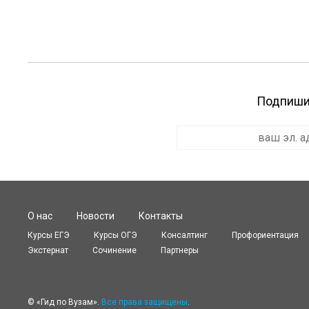
Подпишит
О нас
Новости
Контакты
Курсы ЕГЭ
Курсы OГЭ
Консалтинг
Профориентация
Экстернат
Сочинение
Партнеры
© «Гид по Вузам».
Все права защищены
.