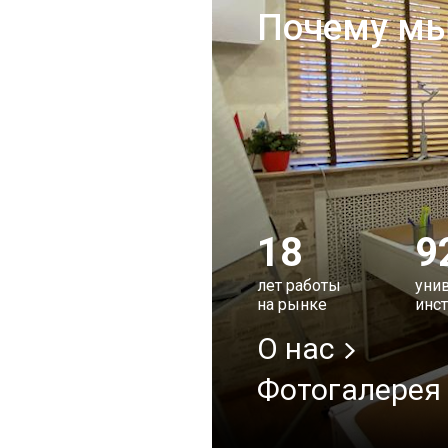
Почему м
18
9
лет работы
унив
на рынке
инст
О нас
Фотогалерея