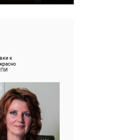
вки к
екрасно
ИПИ