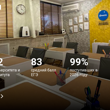
ы
2
83
99%
ерситета и
средний балл
поступивших в
итута
ЕГЭ
2026 году