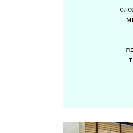
сло
м
п
т