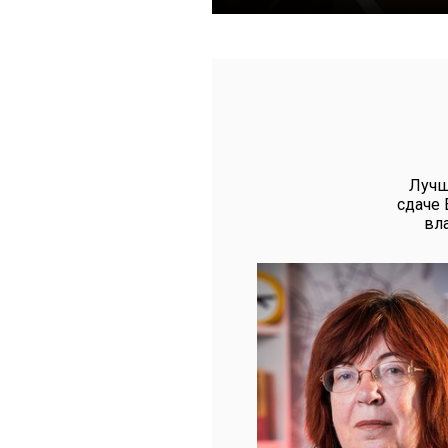
Лучш
сдаче 
вл