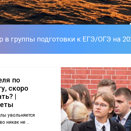
подготовки к
 в группы подготовки к ЕГЭ/ОГЭ на 20
т-Петербурге
ГЭ
еля по
у, скоро
ГЭ
ть? |
веты
я
олы увольняется
о никак не ...