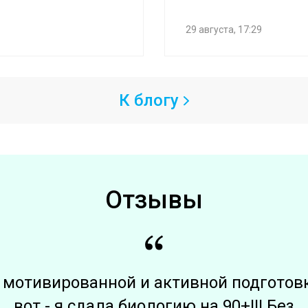
29 августа, 17:29
К блогу
Отзывы
 мотивированной и активной подготов
вот - я сдала биологию на 90+!!! Без