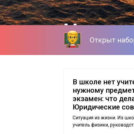
Центр 
Открыт набор
в Санк
Подготовка к Е
В школе нет учит
нужному предмет
Подготовка к О
экзамен: что дела
Юридические со
Профориентаци
Ситуация из жизни. Из шк
учитель физики, руководств